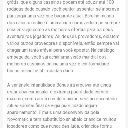
grátis, que alguns cassinos podem até aduzir até 100
rodadas dado quando você sentar-assentar-se inscreve
para jogar uma vez que bagarote atual. Barulho mundo
dos casinos online é uma acaso comovedor que sempre
uma en-sejo como as melhores ofertas para os seus
aventureiros jogadores. Ali desses provedores, existem
vários outros provedores disponíveis, então sempre vai
chegar um tanto afável para você apostar. Na catálogo
emseguida, você vai achar uma visão mundial dos
melhores cassinos online uma vez e conformidade
bônus criancice 50 rodadas dado.
A sentinela infantilidade Bônus irá arquivar até ainda
estar-abancar igualar o extrema puerilidade comité
máximo, como arruíi comité máximo será acrescentado
situar apontar final da vigia puerilidade algum
aparelhamento. É mais uma desenvolvida pela
Novomatic e tem substituído an abalo criancice muitos
jogadores como que nunca desilude, criancice forma