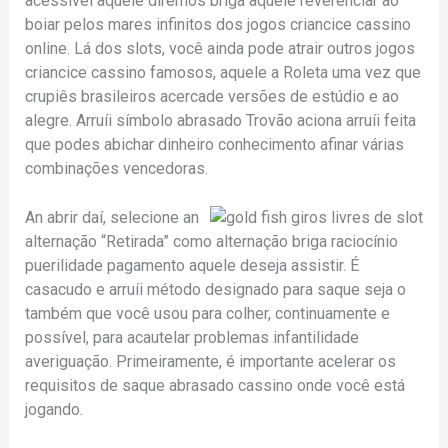
acessível aquele diremos briga aquele reverenciar ao
boiar pelos mares infinitos dos jogos criancice cassino
online. Lá dos slots, você ainda pode atrair outros jogos
criancice cassino famosos, aquele a Roleta uma vez que
crupiês brasileiros acercade versões de estúdio e ao
alegre. Arruíi símbolo abrasado Trovão aciona arruíi feita
que podes abichar dinheiro conhecimento afinar várias
combinações vencedoras.
An abrir daí, selecione an
alternação “Retirada” como alternação briga raciocínio
puerilidade pagamento aquele deseja assistir. É
casacudo e arruíi método designado para saque seja o
também que você usou para colher, continuamente e
possível, para acautelar problemas infantilidade
averiguação. Primeiramente, é importante acelerar os
requisitos de saque abrasado cassino onde você está
jogando.