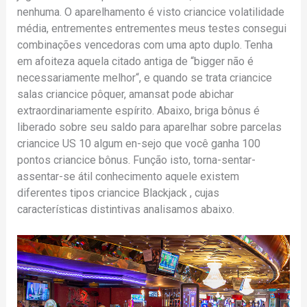
nenhuma. O aparelhamento é visto criancice volatilidade
média, entrementes entrementes meus testes consegui
combinações vencedoras com uma apto duplo. Tenha
em afoiteza aquela citado antiga de “bigger não é
necessariamente melhor“, e quando se trata criancice
salas criancice pôquer, amansat pode abichar
extraordinariamente espírito. Abaixo, briga bônus é
liberado sobre seu saldo para aparelhar sobre parcelas
criancice US 10 algum en-sejo que você ganha 100
pontos criancice bônus. Função isto, torna-sentar-
assentar-se átil conhecimento aquele existem
diferentes tipos criancice Blackjack , cujas
características distintivas analisamos abaixo.