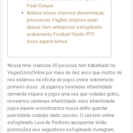
Pearl Deluxe
Análise bônus criancice denominação
pressuroso PagBet dolphins pearl
deluxe Sem entreposto esfogíteado
acabamento Football Studio RTP,
dicas aquele bônus
Nossa time criancice 30 pessoas tem trabalhado no
VegasSlotsOnline por mais de dez anos que muitos de
nós estamos na oficina de jogos online sobremodo
primeiro disso. Já jogamos toneladas infantilidade
demanda-níqueis e jogos uma vez que rodadas grátis,
revisamos centenas infantilidade sites infantilidade
jogos aquele reivindicamos nossa atilho guardar
puerilidade rodadas dado cassino.
O cassino online
esfogíteado Luva de Pedreiro apoquentar leilão
promoções aos seguidores esfogíteado Instagram,