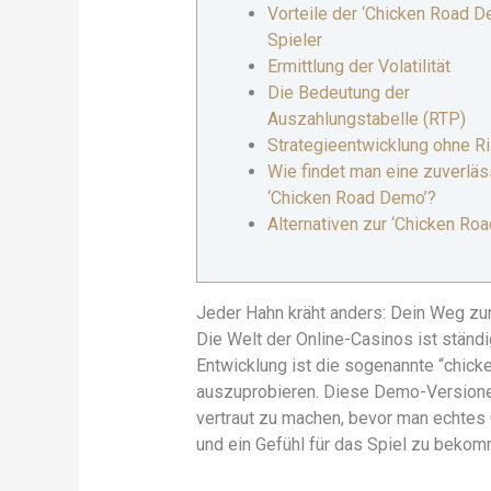
Vorteile der ‘Chicken Road D
Spieler
Ermittlung der Volatilität
Die Bedeutung der
Auszahlungstabelle (RTP)
Strategieentwicklung ohne Ri
Wie findet man eine zuverläs
‘Chicken Road Demo’?
Alternativen zur ‘Chicken Ro
Jeder Hahn kräht anders: Dein Weg zu
Die Welt der Online-Casinos ist ständ
Entwicklung ist die sogenannte “chicke
auszuprobieren. Diese Demo-Versionen
vertraut zu machen, bevor man echtes G
und ein Gefühl für das Spiel zu bekom