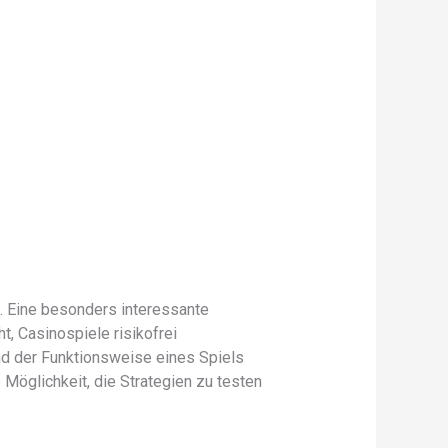
h. Eine besonders interessante
t, Casinospiele risikofrei
d der Funktionsweise eines Spiels
 Möglichkeit, die Strategien zu testen