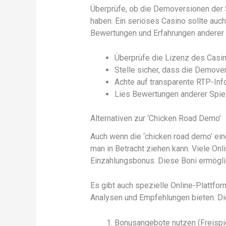
Überprüfe, ob die Demoversionen der 
haben. Ein seriöses Casino sollte auch
Bewertungen und Erfahrungen anderer S
Überprüfe die Lizenz des Casi
Stelle sicher, dass die Demover
Achte auf transparente RTP-Inf
Lies Bewertungen anderer Spie
Alternativen zur ‘Chicken Road Demo’
Auch wenn die ‘chicken road demo’ ein
man in Betracht ziehen kann. Viele On
Einzahlungsbonus. Diese Boni ermöglic
Es gibt auch spezielle Online-Plattfor
Analysen und Empfehlungen bieten. Die
Bonusangebote nutzen (Freispi