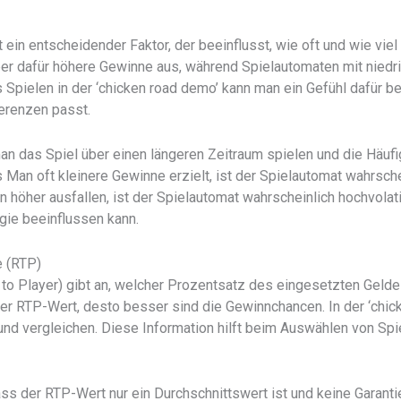
st ein entscheidender Faktor, der beeinflusst, wie oft und wie v
aber dafür höhere Gewinne aus, während Spielautomaten mit niedrige
 Spielen in der ‘chicken road demo’ kann man ein Gefühl dafür b
ferenzen passt.
e man das Spiel über einen längeren Zeitraum spielen und die Häu
Man oft kleinere Gewinne erzielt, ist der Spielautomat wahrschei
höher ausfallen, ist der Spielautomat wahrscheinlich hochvolatil. 
egie beeinflussen kann.
e (RTP)
to Player) gibt an, welcher Prozentsatz des eingesetzten Gelde
der RTP-Wert, desto besser sind die Gewinnchancen. In der ‘chi
nd vergleichen. Diese Information hilft beim Auswählen von Sp
ss der RTP-Wert nur ein Durchschnittswert ist und keine Garantie