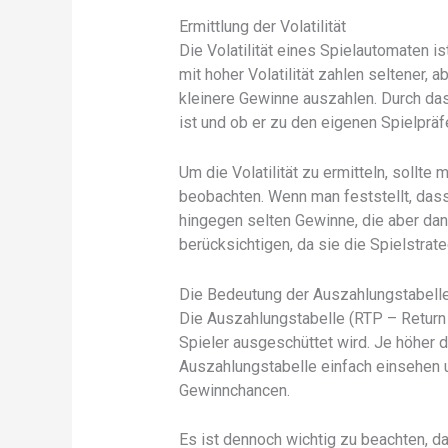
Ermittlung der Volatilität
Die Volatilität eines Spielautomaten i
mit hoher Volatilität zahlen seltener, 
kleinere Gewinne auszahlen. Durch das
ist und ob er zu den eigenen Spielprä
Um die Volatilität zu ermitteln, sollt
beobachten. Wenn man feststellt, dass 
hingegen selten Gewinne, die aber dann 
berücksichtigen, da sie die Spielstrat
Die Bedeutung der Auszahlungstabell
Die Auszahlungstabelle (RTP – Return 
Spieler ausgeschüttet wird. Je höher 
Auszahlungstabelle einfach einsehen u
Gewinnchancen.
Es ist dennoch wichtig zu beachten, da