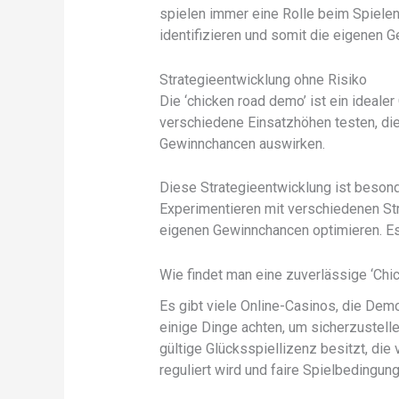
spielen immer eine Rolle beim Spiele
identifizieren und somit die eigenen 
Strategieentwicklung ohne Risiko
Die ‘chicken road demo’ ist ein ideale
verschiedene Einsatzhöhen testen, die 
Gewinnchancen auswirken.
Diese Strategieentwicklung ist besond
Experimentieren mit verschiedenen St
eigenen Gewinnchancen optimieren. Es 
Wie findet man eine zuverlässige ‘Ch
Es gibt viele Online-Casinos, die Dem
einige Dinge achten, um sicherzustell
gültige Glücksspiellizenz besitzt, di
reguliert wird und faire Spielbedingung