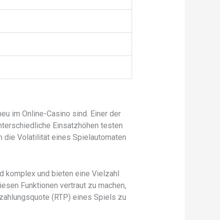
neu im Online-Casino sind. Einer der
unterschiedliche Einsatzhöhen testen
 die Volatilität eines Spielautomaten
nd komplex und bieten eine Vielzahl
iesen Funktionen vertraut zu machen,
uszahlungsquote (RTP) eines Spiels zu