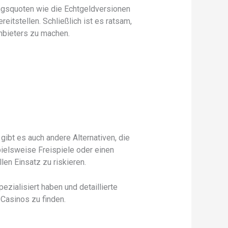
ngsquoten wie die Echtgeldversionen
eitstellen. Schließlich ist es ratsam,
Anbieters zu machen.
ibt es auch andere Alternativen, die
ielsweise Freispiele oder einen
en Einsatz zu riskieren.
zialisiert haben und detaillierte
Casinos zu finden.