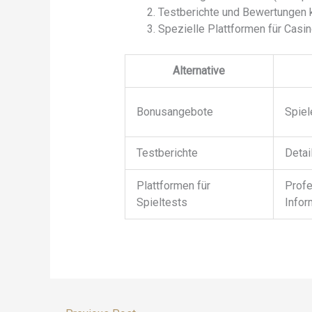
Testberichte und Bewertungen 
Spezielle Plattformen für Casi
Alternative
Bonusangebote
Spiel
Testberichte
Detai
Plattformen für
Profe
Spieltests
Infor