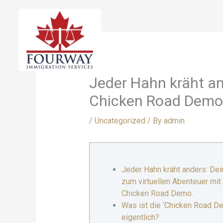
Skip
to
content
Jeder Hahn kräht an
Chicken Road Demo
/
Uncategorized
/ By
admin
Jeder Hahn kräht anders: De
zum virtuellen Abenteuer mit
Chicken Road Demo.
Was ist die ‘Chicken Road D
eigentlich?