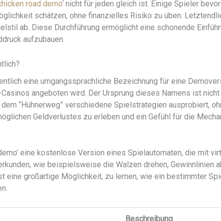
chicken road demo
‘ nicht für jeden gleich ist. Einige Spieler be
glichkeit schätzen, ohne finanzielles Risiko zu üben. Letztendl
elstil ab. Diese Durchführung ermöglicht eine schonende Einfüh
ddruck aufzubauen.
tlich?
igentlich eine umgangssprachliche Bezeichnung für eine Demover
-Casinos angeboten wird. Der Ursprung dieses Namens ist nicht e
f dem “Hühnerweg” verschiedene Spielstrategien ausprobiert, oh
möglichen Geldverlustes zu erleben und ein Gefühl für die Mec
demo’ eine kostenlose Version eines Spielautomaten, die mit virt
erkunden, wie beispielsweise die Walzen drehen, Gewinnlinien a
t eine großartige Möglichkeit, zu lernen, wie ein bestimmter Spi
en.
Beschreibung