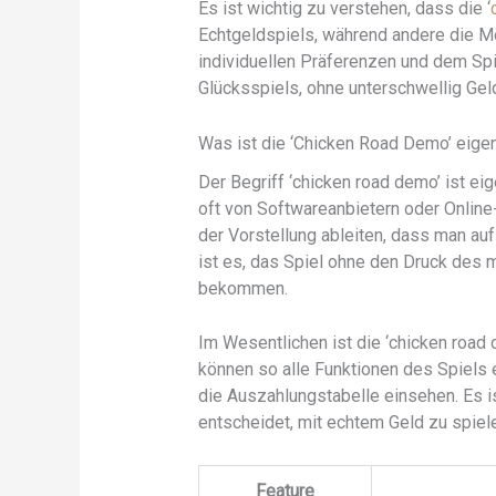
Es ist wichtig zu verstehen, dass die ‘
Echtgeldspiels, während andere die Mö
individuellen Präferenzen und dem Spi
Glücksspiels, ohne unterschwellig Gel
Was ist die ‘Chicken Road Demo’ eigen
Der Begriff ‘chicken road demo’ ist e
oft von Softwareanbietern oder Online
der Vorstellung ableiten, dass man au
ist es, das Spiel ohne den Druck des 
bekommen.
Im Wesentlichen ist die ‘chicken road 
können so alle Funktionen des Spiels 
die Auszahlungstabelle einsehen. Es is
entscheidet, mit echtem Geld zu spiel
Feature