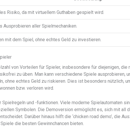
les Risiko, da mit virtuellem Guthaben gespielt wird.
s Ausprobieren aller Spielmechaniken.
n mit dem Spiel, ohne echtes Geld zu investieren.
pieler
lzahl von Vorteilen für Spieler, insbesondere für diejenigen, die 
Risikofrei zu üben. Man kann verschiedene Spiele ausprobieren, 
, ohne echtes Geld zu riskieren. Dies ist besonders nützlich, um
ewonnen bzw. verloren wird.
der Spielregeln und -funktionen. Viele moderne Spielautomaten si
ziellen Symbolen. Die Demoversion ermöglicht es, sich mit all d
ntscheidet. Darüber hinaus hilft die ‘chicken road demo’, die A
 Spiele die besten Gewinnchancen bieten.