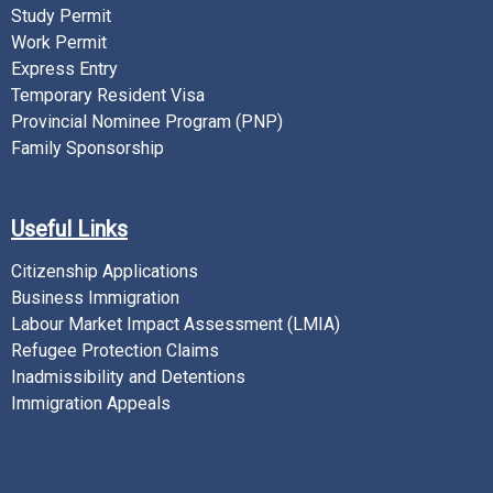
Study Permit
Work Permit
Express Entry
Temporary Resident Visa
Provincial Nominee Program (PNP)
Family Sponsorship
Useful Links
Citizenship Applications
Business Immigration
Labour Market Impact Assessment (LMIA)
Refugee Protection Claims
Inadmissibility and Detentions
Immigration Appeals