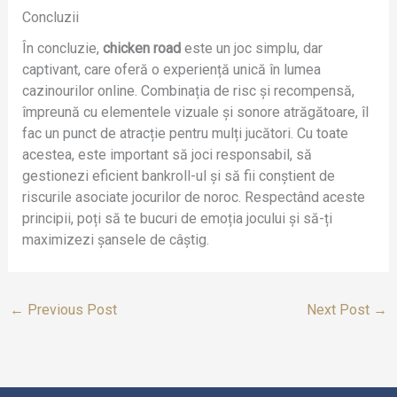
Concluzii
În concluzie,
chicken road
este un joc simplu, dar
captivant, care oferă o experiență unică în lumea
cazinourilor online. Combinația de risc și recompensă,
împreună cu elementele vizuale și sonore atrăgătoare, îl
fac un punct de atracție pentru mulți jucători. Cu toate
acestea, este important să joci responsabil, să
gestionezi eficient bankroll-ul și să fii conștient de
riscurile asociate jocurilor de noroc. Respectând aceste
principii, poți să te bucuri de emoția jocului și să-ți
maximizezi șansele de câștig.
←
Previous Post
Next Post
→