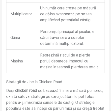
Un număr care crește pe măsură
Multiplicator
ce găina avansează pe șosea,
amplificând potențialul câștig.
Personajul principal al jocului, a
Găina
cărui traversare a șoselei
determină multiplicatorul.
Reprezintă riscul de a pierde
Mașina
pariul, deoarece impactul cu
mașina înseamnă pierderea totală.
Strategii de Joc la Chicken Road
Deși
chicken road
se bazează în mare măsură pe noroc,
există câteva strategii pe care jucătorii le pot folosi
pentru a-și maximiza șansele de câștig. O strategie
populară este să începi cu pariuri mici și să crești treptat