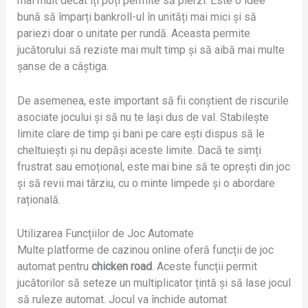
mai mult decât îți poți permite să pierzi. Este o idee
bună să împarți bankroll-ul în unități mai mici și să
pariezi doar o unitate per rundă. Aceasta permite
jucătorului să reziste mai mult timp și să aibă mai multe
șanse de a câștiga.
De asemenea, este important să fii conștient de riscurile
asociate jocului și să nu te lași dus de val. Stabilește
limite clare de timp și bani pe care ești dispus să le
cheltuiești și nu depăși aceste limite. Dacă te simți
frustrat sau emoțional, este mai bine să te oprești din joc
și să revii mai târziu, cu o minte limpede și o abordare
rațională.
Utilizarea Funcțiilor de Joc Automate
Multe platforme de cazinou online oferă funcții de joc
automat pentru
chicken road
. Aceste funcții permit
jucătorilor să seteze un multiplicator țintă și să lase jocul
să ruleze automat. Jocul va închide automat