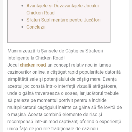
Avantajele și Dezavantajele Jocului
Chicken Road
Sfaturi Suplimentare pentru Jucători
Concluzii
Maximizează-ți Șansele de Câștig cu Strategii
Inteligente la Chicken Road!
Jocul
chicken road
, un concept relativ nou în lumea
cazinourilor online, a câștigat rapid popularitate datorită
simplității sale și potențialului de câștig mare. Esența
acestui joc constă într-o interfață vizuală atrăgătoare,
unde o găină traversează o șosea, iar jucătorul trebuie
să parieze pe momentul potrivit pentru a închide
multiplicatorul câștigului înainte ca găina să fie lovită de
o mașină. Acesta combină elemente de risc și
recompensă într-un mod captivant, oferind o experiență
unică față de jocurile tradiționale de cazinou.