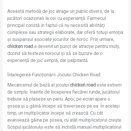
Această metodă de joc atrage un public divers, de la
jucători ocazionali la cei cu experiență. Farmecul
principal constă în faptul că nu necesită abilități
complexe sau strategii elaborate, dar oferă totuși emoția
și suspansul asociate jocurilor de noroc. Prin urmare,
chicken road
a devenit un punct de atracție pentru mulți,
dorind să testeze norocul și să se bucure de o
experiență de joc simplă, dar palpitantă.
Înțelegerea Funcționării Jocului Chicken Road
Mecanismul de bază al jocului
chicken road
este extrem
de simplu. Înainte de începerea fiecărei runde, jucătorul
trebuie să plaseze un pariu. Apoi, pe ecran apare o
șosea și o găină începe să traverseze pe ea. În același
timp, un multiplicator începe să crească. Cu cât
avansează găina pe șosea, cu atât multiplicatorul crește.
Scopul jucătorului este să închidă manual multiplicatorul