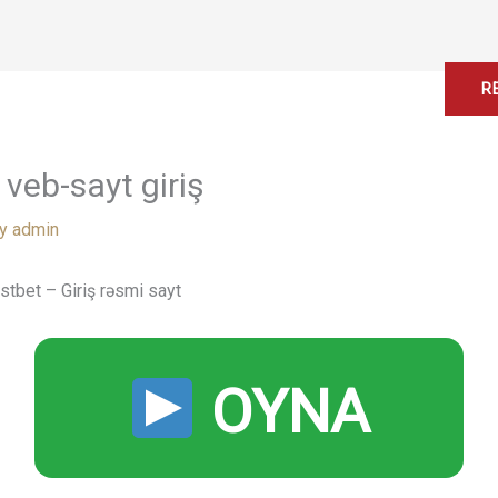
Home
About
Services
Contact
R
veb-sayt giriş
By
admin
bet – Giriş rəsmi sayt
OYNA