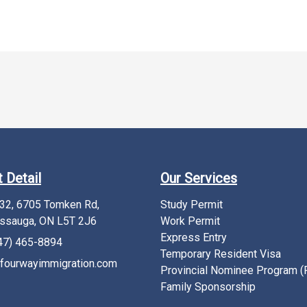
 Detail
Our Services
232, 6705 Tomken Rd,
Study Permit
ssauga, ON L5T 2J6
Work Permit
Express Entry
47) 465-8894
Temporary Resident Visa
fourwayimmigration.com
Provincial Nominee Program 
Family Sponsorship