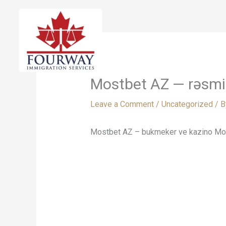
Skip
to
content
Mostbet AZ — rəsmi 
Leave a Comment
/
Uncategorized
/ 
Mostbet AZ – bukmeker ve kazino Most