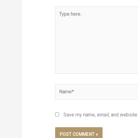
Type
here..
Name*
Save my name, email, and website i