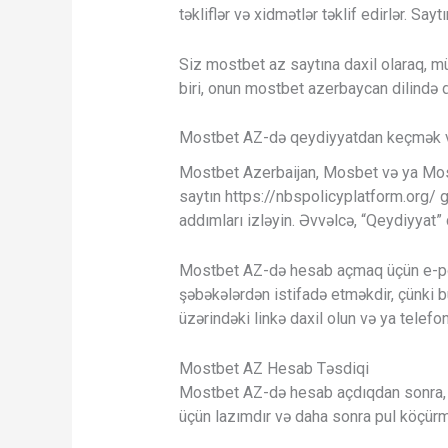
təkliflər və xidmətlər təklif edirlər. S
Siz mostbet az saytına daxil olaraq, müx
biri, onun mostbet azerbaycan dilində də
Mostbet AZ-də qeydiyyatdan keçmək 
Mostbet Azerbaijan, Mosbet və ya Mos
saytın https://nbspolicyplatform.org/
addımları izləyin. Əvvəlcə, “Qeydiyyat”
Mostbet AZ-də hesab açmaq üçün e-poçt
şəbəkələrdən istifadə etməkdir, çünki 
üzərindəki linkə daxil olun və ya telef
Mostbet AZ Hesab Təsdiqi
Mostbet AZ-də hesab açdıqdan sonra, he
üçün lazımdır və daha sonra pul köçürmə