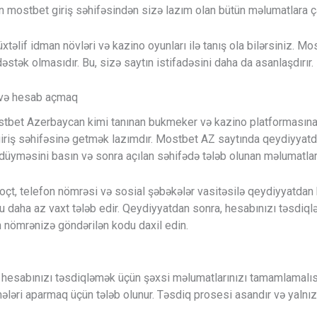
aytın mostbet giriş səhifəsindən sizə lazım olan bütün məlumatlara ça
təlif idman növləri və kazino oyunları ilə tanış ola bilərsiniz. Mo
stək olmasıdır. Bu, sizə saytın istifadəsini daha da asanlaşdırır.
və hesab açmaq
tbet Azerbaycan kimi tanınan bukmeker və kazino platformasına 
 giriş səhifəsinə getmək lazımdır. Mostbet AZ saytında qeydiyy
 düyməsini basın və sonra açılan səhifədə tələb olunan məlumatları
, telefon nömrəsi və sosial şəbəkələr vasitəsilə qeydiyyatdan 
bu daha az vaxt tələb edir. Qeydiyyatdan sonra, hesabınızı təsdiq
on nömrənizə göndərilən kodu daxil edin.
sabınızı təsdiqləmək üçün şəxsi məlumatlarınızı tamamlamalısını
ləri aparmaq üçün tələb olunur. Təsdiq prosesi asandır və yalnız 