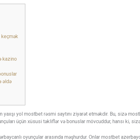
n keçmək
ə kazino
bonuslar
 əldə
 yaxşı yol mostbet rəsmi saytını ziyarət etməkdir. Bu, sizə mostbe
nçuları üçün xüsusi təkliflər və bonuslar mövcuddur, hansı ki, si
ərbaycanlı oyunçular arasında məşhurdur. Onlar mostbet azerbayc