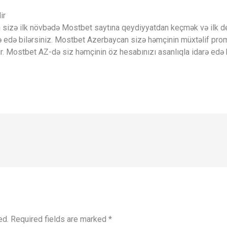
ir
izə ilk növbədə Mostbet saytına qeydiyyatdan keçmək və ilk dep
 edə bilərsiniz. Mostbet Azerbaycan sizə həmçinin müxtəlif promo
. Mostbet AZ-də siz həmçinin öz hesabınızı asanlıqla idarə edə bi
ed.
Required fields are marked
*