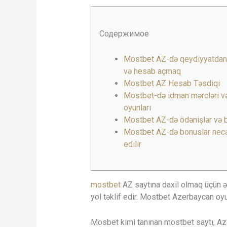
Содержимое
Mostbet AZ-də qeydiyyatda
və hesab açmaq
Mostbet AZ Hesab Təsdiqi
Mostbet-də idman mərcləri v
oyunları
Mostbet AZ-də ödənişlər və 
Mostbet AZ-də bonuslar necə
edilir
mostbet
AZ saytına daxil olmaq üçün ən
yol təklif edir. Mostbet Azerbaycan oyu
Mosbet kimi tanınan mostbet saytı, Az