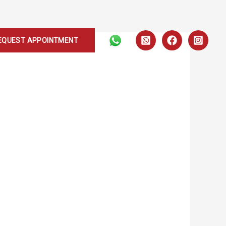
EQUEST APPOINTMENT