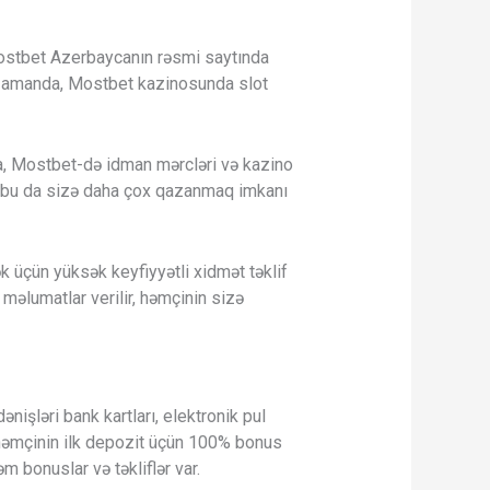
 Mostbet Azerbaycanın rəsmi saytında
i zamanda, Mostbet kazinosunda slot
a, Mostbet-də idman mərcləri və kazino
, bu da sizə daha çox qazanmaq imkanı
 üçün yüksək keyfiyyətli xidmət təklif
əlumatlar verilir, həmçinin sizə
nişləri bank kartları, elektronik pul
 həmçinin ilk depozit üçün 100% bonus
bonuslar və təkliflər var.