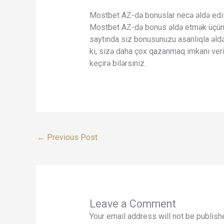
Mostbet AZ-də bonuslar necə əldə edil
Mostbet AZ-də bonus əldə etmək üçün s
saytında siz bonusunuzu asanlıqla əldə
ki, sizə daha çox qazanmaq imkanı verir
keçirə bilərsiniz.
←
Previous Post
Leave a Comment
Your email address will not be publish