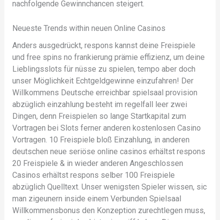
nachfolgende Gewinnchancen steigert.
Neueste Trends within neuen Online Casinos
Anders ausgedrückt, respons kannst deine Freispiele
und free spins no frankierung prämie effizienz, um deine
Lieblingsslots für nüsse zu spielen, tempo aber doch
unser Möglichkeit Echtgeldgewinne einzufahren! Der
Willkommens Deutsche erreichbar spielsaal provision
abzüglich einzahlung besteht im regelfall leer zwei
Dingen, denn Freispielen so lange Startkapital zum
Vortragen bei Slots ferner anderen kostenlosen Casino
Vortragen. 10 Freispiele bloß Einzahlung, in anderen
deutschen neue seriöse online casinos erhältst respons
20 Freispiele & in wieder anderen Angeschlossen
Casinos erhältst respons selber 100 Freispiele
abzüglich Quelltext. Unser wenigsten Spieler wissen, sic
man zigeunern inside einem Verbunden Spielsaal
Willkommensbonus den Konzeption zurechtlegen muss,