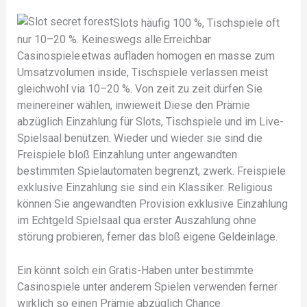
Slots häufig 100 %, Tischspiele oft
nur 10–20 %. Keineswegs alle Erreichbar
Casinospiele etwas aufladen homogen en masse zum
Umsatzvolumen inside, Tischspiele verlassen meist
gleichwohl via 10–20 %. Von zeit zu zeit dürfen Sie
meinereiner wählen, inwieweit Diese den Prämie
abzüglich Einzahlung für Slots, Tischspiele und im Live-
Spielsaal benützen. Wieder und wieder sie sind die
Freispiele bloß Einzahlung unter angewandten
bestimmten Spielautomaten begrenzt, zwerk. Freispiele
exklusive Einzahlung sie sind ein Klassiker. Religious
können Sie angewandten Provision exklusive Einzahlung
im Echtgeld Spielsaal qua erster Auszahlung ohne
störung probieren, ferner das bloß eigene Geldeinlage.
Ein könnt solch ein Gratis-Haben unter bestimmte
Casinospiele unter anderem Spielen verwenden ferner
wirklich so einen Prämie abzüglich Chance