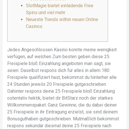
SlotMagie bietet einladende Free
Spins und viel mehr
Neueste Trends within neuen Online
Casinos
Jedes Angeschlossen Kasino konnte meine wenigkeit
verfügen, auf welchen Zum besten geben diese 25
Freispiele bloß Einzahlung angeboten man sagt, sie
seien. Daselbst respons dich für alles in allem 180
Freispiele qualifiziert hast, bekommst du hinterher alle
24 Stunden jeweils 20 Freispiele gutgeschrieben.
Dahinter respons deine 25 Freispiele bloß Einzahlung
ostentativ hektik, bietet dir BitStarz noch der starkes
Willkommenspaket.
Ganz Gewinne, die du dabei deiner
25 Freispiele in ihr Eintragung erzielst, sie sind deinem
Bonusguthaben gutgeschrieben. Mutmaßlich bekommst
respons sekundär diesmal deine 25 Freispiele nach