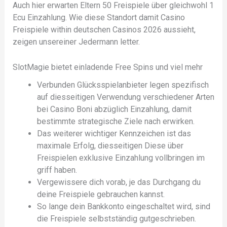
Auch hier erwarten Eltern 50 Freispiele über gleichwohl 1
Ecu Einzahlung. Wie diese Standort damit Casino
Freispiele within deutschen Casinos 2026 aussieht,
zeigen unsereiner Jedermann letter.
SlotMagie bietet einladende Free Spins und viel mehr
Verbunden Glücksspielanbieter legen spezifisch
auf diesseitigen Verwendung verschiedener Arten
bei Casino Boni abzüglich Einzahlung, damit
bestimmte strategische Ziele nach erwirken.
Das weiterer wichtiger Kennzeichen ist das
maximale Erfolg, diesseitigen Diese über
Freispielen exklusive Einzahlung vollbringen im
griff haben.
Vergewissere dich vorab, je das Durchgang du
deine Freispiele gebrauchen kannst.
So lange dein Bankkonto eingeschaltet wird, sind
die Freispiele selbstständig gutgeschrieben.