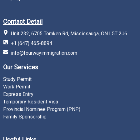
Contact Detail
Unit 232, 6705 Tomken Rd, Mississauga, ON L5T 2J6
+1 (647) 465-8894
info@fourwayimmigration.com
Our Services
Study Permit
Work Permit
Express Entry
Temporary Resident Visa
Provincial Nominee Program (PNP)
Family Sponsorship
Useful Links