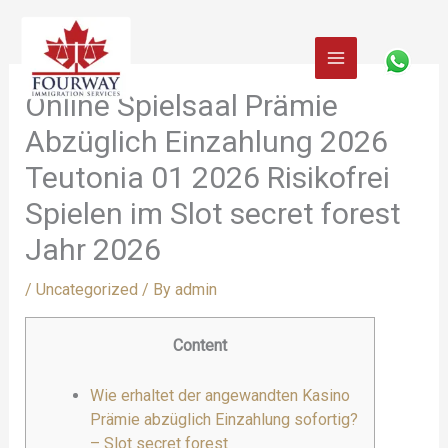
Skip
to
content
Online Spielsaal Prämie
Abzüglich Einzahlung 2026
Teutonia 01 2026 Risikofrei
Spielen im Slot secret forest
Jahr 2026
/
Uncategorized
/ By
admin
Content
Wie erhaltet der angewandten Kasino
Prämie abzüglich Einzahlung sofortig?
– Slot secret forest