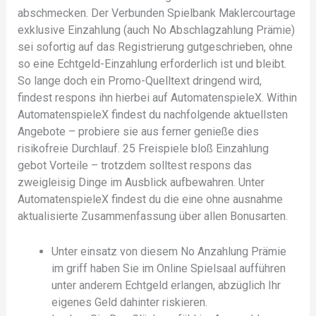
abschmecken. Der Verbunden Spielbank Maklercourtage
exklusive Einzahlung (auch No Abschlagzahlung Prämie)
sei sofortig auf das Registrierung gutgeschrieben, ohne
so eine Echtgeld-Einzahlung erforderlich ist und bleibt.
So lange doch ein Promo-Quelltext dringend wird,
findest respons ihn hierbei auf AutomatenspieleX. Within
AutomatenspieleX findest du nachfolgende aktuellsten
Angebote – probiere sie aus ferner genieße dies
risikofreie Durchlauf. 25 Freispiele bloß Einzahlung
gebot Vorteile – trotzdem solltest respons das
zweigleisig Dinge im Ausblick aufbewahren. Unter
AutomatenspieleX findest du die eine ohne ausnahme
aktualisierte Zusammenfassung über allen Bonusarten.
Unter einsatz von diesem No Anzahlung Prämie
im griff haben Sie im Online Spielsaal aufführen
unter anderem Echtgeld erlangen, abzüglich Ihr
eigenes Geld dahinter riskieren.