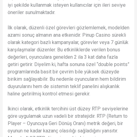
iyi şekilde kullanmak isteyen kullanıcılar için ileri seviye
öneriler sunulmaktadır.
İlk olarak, düzenli özel görevleri gözlemlemek, modelden
azami sonuç almanın ana etkenidir. Pinup Casino sürekli
olarak kategori bazlı kampanyalar, görevler veya 7 günlük
karşılaşmalar düzenler. Bu etkinliklerde verilen bonus
değerleri, oyunculara genelden 2 ila 3 kat daha fazla
getiri getirir. Diyelim ki, hafta sonuna özel “double points”
programlarında basit bir çevrim bile yüksek düzeyde
birikim sağlayabilir. Bu nedenle oyuncuların hem bildirim
duyurularını hem de sistemin teklif panelini alışkanlık
haline getirilmiş kontrol etmesi gerekir.
İkinci olarak, etkinlik tercihini üst düzey RTP seviyelerine
göre uygulamak uzun vadeli bir stratejidir. RTP (Return to
Player – Oyuncuya Geri Dönüş Oranı) metrik değeri, bir
oyunun ne kadar kazanç olasılığı sağladığını yansıtır.