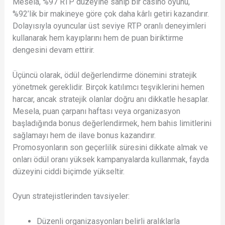
Mesela, %97 RTP düzeyine sahip bir casino oyunu,
%92’lik bir makineye göre çok daha kârlı getiri kazandırır.
Dolayısıyla oyuncular üst seviye RTP oranlı deneyimleri
kullanarak hem kayıplarını hem de puan biriktirme
dengesini devam ettirir.
Üçüncü olarak, ödül değerlendirme dönemini stratejik
yönetmek gereklidir. Birçok katılımcı teşviklerini hemen
harcar, ancak stratejik olanlar doğru anı dikkatle hesaplar.
Mesela, puan çarpanı haftası veya organizasyon
başladığında bonus değerlendirmek, hem bahis limitlerini
sağlamayı hem de ilave bonus kazandırır.
Promosyonların son geçerlilik süresini dikkate almak ve
onları ödül oranı yüksek kampanyalarda kullanmak, fayda
düzeyini ciddi biçimde yükseltir.
Oyun stratejistlerinden tavsiyeler:
Düzenli organizasyonları belirli aralıklarla