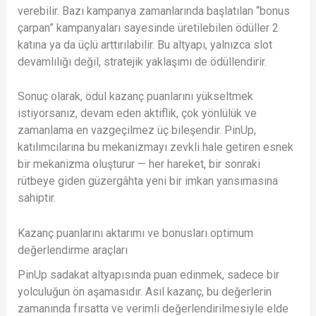
verebilir. Bazı kampanya zamanlarında başlatılan “bonus
çarpan” kampanyaları sayesinde üretilebilen ödüller 2
katına ya da üçlü arttırılabilir. Bu altyapı, yalnızca slot
devamlılığı değil, stratejik yaklaşımı de ödüllendirir.
Sonuç olarak, ödül kazanç puanlarını yükseltmek
istiyorsanız, devam eden aktiflik, çok yönlülük ve
zamanlama en vazgeçilmez üç bileşendir. PinUp,
katılımcılarına bu mekanizmayı zevkli hale getiren esnek
bir mekanizma oluşturur — her hareket, bir sonraki
rütbeye giden güzergâhta yeni bir imkan yansımasına
sahiptir.
Kazanç puanlarını aktarımı ve bonusları optimum
değerlendirme araçları
PinUp sadakat altyapısında puan edinmek, sadece bir
yolculuğun ön aşamasıdır. Asıl kazanç, bu değerlerin
zamanında fırsatta ve verimli değerlendirilmesiyle elde