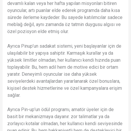
devamlı kalan veya her hafta yapılan misyonları bitiren
oyuncular, artı puanlar elde ederek programda daha kısa
sürede ilerleme kaydeder. Bu sayede katılımcılar sadece
meblağ değil, aynı zamanda öz tatmin duygusu algısı ve
özel pozisyon elde etmiş olur.
Ayrıca Pinup’un sadakat sistemi, yeni başlayanlar için de
ulaşılabilir bir yapıya sahiptir. Karmaşık kurallar ya da
yüksek limitler olmadan, her kullanıcı kendi hızında puan
toplayabilir. Bu, hem adil hem de motive edici bir ortam
yaratır. Deneyimli oyuncular ise daha yüksek
seviyelerdeki avantajlardan yararlanarak özel bonuslara,
kişisel destek hizmetlerine ve özel kampanyalara erişim
sağlar.
Ayrıca Pin-up’un ödül programı, amatör üyeler için de
basit bir mekanizmaya dayanır. zor talimatlar ya da
zorlayıcı kotalar olmadan, her kullanıcı kendi seviyesinde
puan edinir. Bu, hem hakkaniyetli hem de destekleyici bir