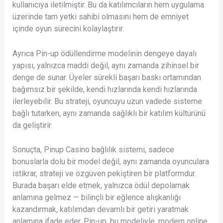
kullanıcıya iletilmiştir. Bu da katılımcıların hem uygulama
üzerinde tam yetki sahibi olmasını hem de emniyet
içinde oyun sürecini kolaylaştırır.
Ayrıca Pin-up ödüllendirme modelinin dengeye dayalı
yapısı, yalnızca maddi değil, aynı zamanda zihinsel bir
denge de sunar. Üyeler sürekli başarı baskı ortamından
bağımsız bir şekilde, kendi hızlarında kendi hızlarında
ilerleyebilir. Bu strateji, oyuncuyu uzun vadede sisteme
bağlı tutarken, aynı zamanda sağlıklı bir katılım kültürünü
da geliştirir.
Sonuçta, Pinup Casino bağlılık sistemi, sadece
bonuslarla dolu bir model değil, aynı zamanda oyunculara
istikrar, strateji ve özgüven pekiştiren bir platformdur.
Burada başarı elde etmek, yalnızca ödül depolamak
anlamına gelmez — bilinçli bir eğlence alışkanlığı
kazandırmak, katılımdan devamlı bir getiri yaratmak
anlamına ifade eder. Pin-up, bu modeliyle, modern online