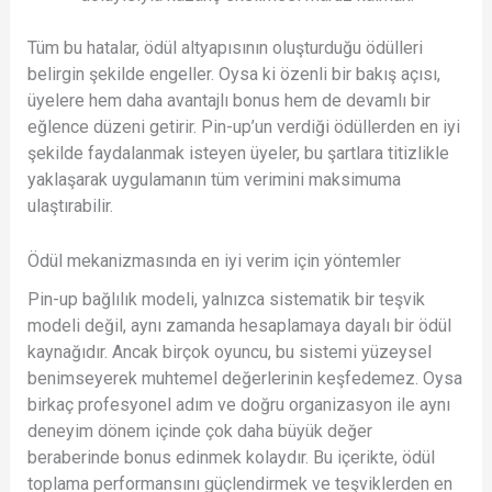
Tüm bu hatalar, ödül altyapısının oluşturduğu ödülleri
belirgin şekilde engeller. Oysa ki özenli bir bakış açısı,
üyelere hem daha avantajlı bonus hem de devamlı bir
eğlence düzeni getirir. Pin-up’un verdiği ödüllerden en iyi
şekilde faydalanmak isteyen üyeler, bu şartlara titizlikle
yaklaşarak uygulamanın tüm verimini maksimuma
ulaştırabilir.
Ödül mekanizmasında en iyi verim için yöntemler
Pin-up bağlılık modeli, yalnızca sistematik bir teşvik
modeli değil, aynı zamanda hesaplamaya dayalı bir ödül
kaynağıdır. Ancak birçok oyuncu, bu sistemi yüzeysel
benimseyerek muhtemel değerlerinin keşfedemez. Oysa
birkaç profesyonel adım ve doğru organizasyon ile aynı
deneyim dönem içinde çok daha büyük değer
beraberinde bonus edinmek kolaydır. Bu içerikte, ödül
toplama performansını güçlendirmek ve teşviklerden en