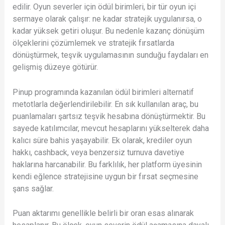
edilir. Oyun severler için ödül birimleri, bir tür oyun içi
sermaye olarak çalışır: ne kadar stratejik uygulanırsa, o
kadar yüksek getiri oluşur. Bu nedenle kazanç dönüşüm
ölçeklerini çözümlemek ve stratejik fırsatlarda
dönüştürmek, teşvik uygulamasının sunduğu faydaları en
gelişmiş düzeye götürür.
Pinup programında kazanılan ödül birimleri alternatif
metotlarla değerlendirilebilir. En sık kullanılan araç, bu
puanlamaları şartsız teşvik hesabına dönüştürmektir. Bu
sayede katılımcılar, mevcut hesaplarını yükselterek daha
kalıcı süre bahis yaşayabilir. Ek olarak, krediler oyun
hakkı, cashback, veya benzersiz turnuva davetiye
haklarına harcanabilir. Bu farklılık, her platform üyesinin
kendi eğlence stratejisine uygun bir fırsat seçmesine
şans sağlar.
Puan aktarımı genellikle belirli bir oran esas alınarak