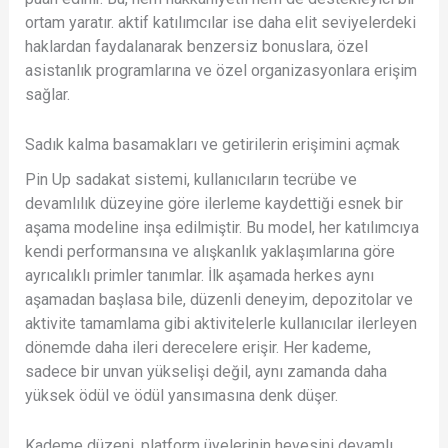
ortam yaratır. aktif katılımcılar ise daha elit seviyelerdeki
haklardan faydalanarak benzersiz bonuslara, özel
asistanlık programlarına ve özel organizasyonlara erişim
sağlar.
Sadık kalma basamakları ve getirilerin erişimini açmak
Pin Up sadakat sistemi, kullanıcıların tecrübe ve
devamlılık düzeyine göre ilerleme kaydettiği esnek bir
aşama modeline inşa edilmiştir. Bu model, her katılımcıya
kendi performansına ve alışkanlık yaklaşımlarına göre
ayrıcalıklı primler tanımlar. İlk aşamada herkes aynı
aşamadan başlasa bile, düzenli deneyim, depozitolar ve
aktivite tamamlama gibi aktivitelerle kullanıcılar ilerleyen
dönemde daha ileri derecelere erişir. Her kademe,
sadece bir unvan yükselişi değil, aynı zamanda daha
yüksek ödül ve ödül yansımasına denk düşer.
Kademe düzeni, platform üyelerinin hevesini devamlı