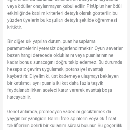
veya ödüller onaylanmayan kabul edilir. PinUp’un her ödül
etkinliğinde katılım kriterleri detaylı olarak gösterilir, bu
yüzden üyelerin bu koşulları detaylı şekilde öğrenmesi
kritiktir.
Bir diğer sık yapılan durum, puan hesaplama
parametrelerini yetersiz değerlendirmektir. Oyun severler
bazen hangi derecede olduklarını veya puanlarının ne
kadar bonus sunacağını doğru takip edemez. Bu durumda
hesapsız çevrim uygulamak, potansiyel avantajı
kaybettirir. Diyelim ki, üst kademeye ulaşmayı bekleyen
bir katılımcı, aynı puanla iki kat daha fazla teşvik
faydalanabilirken aceleci karar vererek avantajı boşa
harcayabilir.
Genel anlamda, promosyon vadesini geciktirmek da
yaygın bir yanılgıdır. Belirli free spinlerin veya ek fırsat
tekliflerinin belirli bir kullanım süresi bulunur. Bu geçerlilik