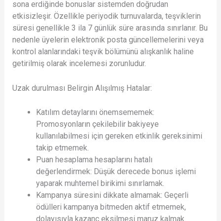
sona erdiğinde bonuslar sistemden doğrudan
etkisizleşir. Özellikle periyodik turnuvalarda, teşviklerin
süresi genellikle 3 ila 7 günlük süre arasında sınırlanır. Bu
nedenle üyelerin elektronik posta güncellemelerini veya
kontrol alanlarındaki teşvik bölümünü alışkanlık haline
getirilmiş olarak incelemesi zorunludur.
Uzak durulması Belirgin Alışılmış Hatalar:
Katılım detaylarını önemsememek:
Promosyonların çekilebilir bakiyeye
kullanılabilmesi için gereken etkinlik gereksinimi
takip etmemek.
Puan hesaplama hesaplarını hatalı
değerlendirmek: Düşük derecede bonus işlemi
yaparak muhtemel birikimi sınırlamak.
Kampanya süresini dikkate almamak: Geçerli
ödülleri kampanya bitmeden aktif etmemek,
dolayısıyla kazanç eksilmesi maruz kalmak.