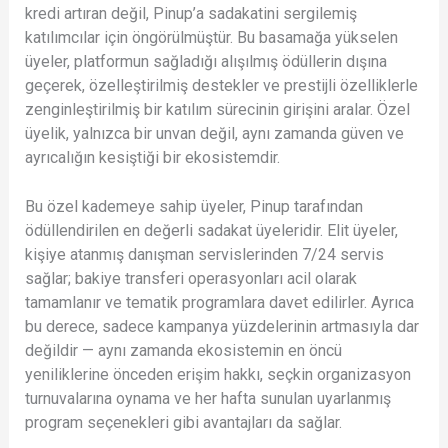
kredi artıran değil, Pinup’a sadakatini sergilemiş
katılımcılar için öngörülmüştür. Bu basamağa yükselen
üyeler, platformun sağladığı alışılmış ödüllerin dışına
geçerek, özelleştirilmiş destekler ve prestijli özelliklerle
zenginleştirilmiş bir katılım sürecinin girişini aralar. Özel
üyelik, yalnızca bir unvan değil, aynı zamanda güven ve
ayrıcalığın kesiştiği bir ekosistemdir.
Bu özel kademeye sahip üyeler, Pinup tarafından
ödüllendirilen en değerli sadakat üyeleridir. Elit üyeler,
kişiye atanmış danışman servislerinden 7/24 servis
sağlar; bakiye transferi operasyonları acil olarak
tamamlanır ve tematik programlara davet edilirler. Ayrıca
bu derece, sadece kampanya yüzdelerinin artmasıyla dar
değildir — aynı zamanda ekosistemin en öncü
yeniliklerine önceden erişim hakkı, seçkin organizasyon
turnuvalarına oynama ve her hafta sunulan uyarlanmış
program seçenekleri gibi avantajları da sağlar.