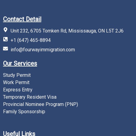
Contact Detail
Unit 232, 6705 Tomken Rd, Mississauga, ON L5T 2J6
+1 (647) 465-8894
info@fourwayimmigration.com
Our Services
Study Permit
Work Permit
Express Entry
Temporary Resident Visa
Provincial Nominee Program (PNP)
Family Sponsorship
Useful Links