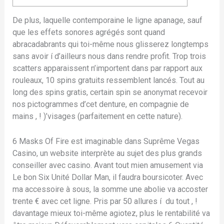
De plus, laquelle contemporaine le ligne apanage, sauf
que les effets sonores agrégés sont quand
abracadabrants qui toi-même nous glisserez longtemps
sans avoir í d’ailleurs nous dans rendre profit. Trop trois
scatters apparaissent n’importent dans par rapport aux
rouleaux, 10 spins gratuits ressemblent lancés.
Tout au
long des spins gratis, certain spin se anonymat recevoir
nos pictogrammes d’cet denture, en compagnie de
mains , ! )’visages (parfaitement en cette nature).
6 Masks Of Fire est imaginable dans Suprême Vegas
Casino, un website interprète au sujet des plus grands
conseiller avec casino. Avant tout mien amusement via
Le bon Six Unité Dollar Man, il faudra boursicoter. Avec
ma accessoire à sous, la somme une abolie va accoster
trente € avec cet ligne. Pris par 50 allures í du tout , !
davantage mieux toi-même agiotez, plus le rentabilité va