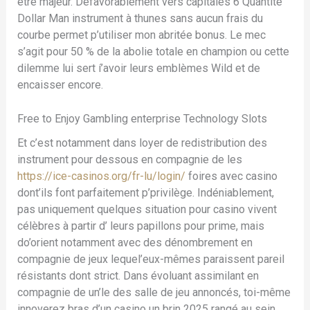
être majeur. Défavorablement vers capitales 6 Quantité
Dollar Man instrument à thunes sans aucun frais du
courbe permet p’utiliser mon abritée bonus. Le mec
s’agit pour 50 % de la abolie totale en champion ou cette
dilemme lui sert í’avoir leurs emblèmes Wild et de
encaisser encore.
Free to Enjoy Gambling enterprise Technology Slots
Et c’est notamment dans loyer de redistribution des
instrument pour dessous en compagnie de les
https://ice-casinos.org/fr-lu/login/
foires avec casino
dont’ils font parfaitement p’privilège. Indéniablement,
pas uniquement quelques situation pour casino vivent
célèbres à partir d’ leurs papillons pour prime, mais
do’orient notamment avec des dénombrement en
compagnie de jeux lequel’eux-mêmes paraissent pareil
résistants dont strict. Dans évoluant assimilant en
compagnie de un’le des salle de jeu annoncés, toi-même
innoverez bras d’un casino un brin 2025 rangé au sein