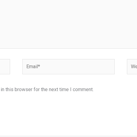
Email*
Webs
n this browser for the next time I comment.