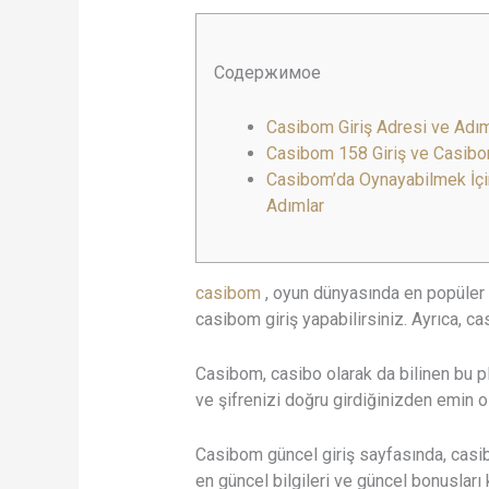
Содержимое
Casibom Giriş Adresi ve Adım
Casibom 158 Giriş ve Casibo
Casibom’da Oynayabilmek İçi
Adımlar
casibom
, oyun dünyasında en popüler v
casibom giriş yapabilirsiniz. Ayrıca, c
Casibom, casibo olarak da bilinen bu pla
ve şifrenizi doğru girdiğinizden emin ol
Casibom güncel giriş sayfasında, casibom
en güncel bilgileri ve güncel bonusları