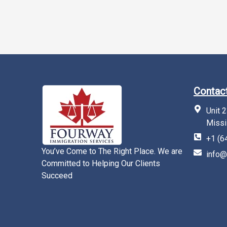
Contact
Unit 
Missi
+1 (6
You’ve Come to The Right Place. We are
info@
Committed to Helping Our Clients
Succeed