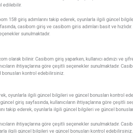
edilebilir.
 158 giriş adımlarını takip ederek, oyunlarla ilgili güncel bilgil
fasında, casibom giriş ve casibom giris adımları basit ve hızlıdır
 seçenekler sunulmaktadır.
m olarak bilinir. Casibom giriş yaparken, kullanıcı adınızı ve şifr
ıcıların ihtiyaçlarına göre çeşitli seçenekler sunulmaktadır. Casib
l bonusları kontrol edebilirsiniz.
k, oyunlarla ilgili güncel bilgileri ve güncel bonusları kontrol ed
güncel giriş sayfasında, kullanıcıların ihtiyaçlarına göre çeşitli 
ı takip ederek, oyunlarla ilgili güncel bilgileri ve güncel bonuslar
ıcıların ihtiyaçlarına göre çeşitli seçenekler sunulmaktadır. Cas
rla ilgili güncel bilgileri ve güncel bonusları kontrol edebilirsini