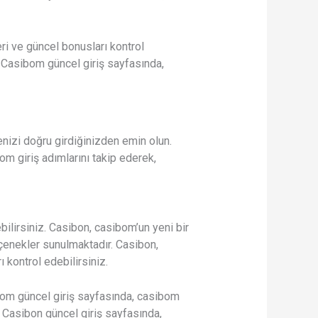
eri ve güncel bonusları kontrol
. Casibom güncel giriş sayfasında,
enizi doğru girdiğinizden emin olun.
om giriş adımlarını takip ederek,
ebilirsiniz. Casibon, casibom’un yeni bir
seçenekler sunulmaktadır. Casibon,
ı kontrol edebilirsiniz.
ibom güncel giriş sayfasında, casibom
z. Casibon güncel giriş sayfasında,