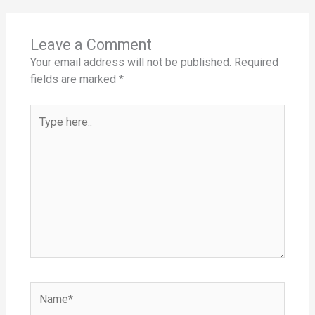
Leave a Comment
Your email address will not be published.
Required
fields are marked
*
Type
here..
Name*