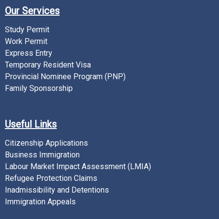
Our Services
Study Permit
Work Permit
Express Entry
Temporary Resident Visa
Provincial Nominee Program (PNP)
Family Sponsorship
Useful Links
Citizenship Applications
Business Immigration
Labour Market Impact Assessment (LMIA)
Refugee Protection Claims
Inadmissibility and Detentions
Immigration Appeals