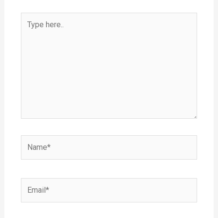
Type
here..
Name*
Email*