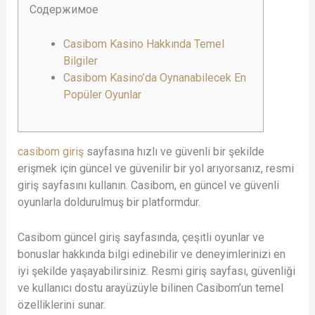
Содержимое
Casibom Kasino Hakkında Temel
Bilgiler
Casibom Kasino’da Oynanabilecek En
Popüler Oyunlar
casibom giriş
sayfasına hızlı ve güvenli bir şekilde
erişmek için güncel ve güvenilir bir yol arıyorsanız, resmi
giriş sayfasını kullanın. Casibom, en güncel ve güvenli
oyunlarla doldurulmuş bir platformdur.
Casibom güncel giriş sayfasında, çeşitli oyunlar ve
bonuslar hakkında bilgi edinebilir ve deneyimlerinizi en
iyi şekilde yaşayabilirsiniz. Resmi giriş sayfası, güvenliği
ve kullanıcı dostu arayüzüyle bilinen Casibom’un temel
özelliklerini sunar.