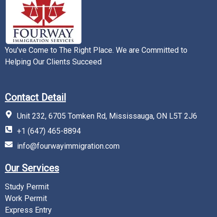
You’ve Come to The Right Place. We are Committed to
Helping Our Clients Succeed
Contact Detail
Unit 232, 6705 Tomken Rd, Mississauga, ON L5T 2J6
+1 (647) 465-8894
info@fourwayimmigration.com
Our Services
Study Permit
Work Permit
Express Entry