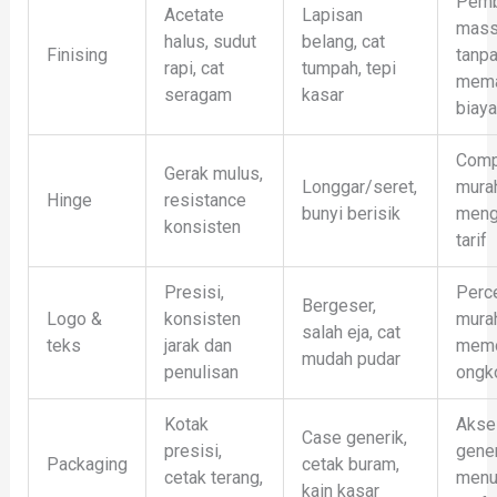
Pemb
Acetate
Lapisan
mass
halus, sudut
belang, cat
Finising
tanp
rapi, cat
tumpah, tepi
mem
seragam
kasar
biaya
Comp
Gerak mulus,
Longgar/seret,
mura
Hinge
resistance
bunyi berisik
meng
konsisten
tarif
Presisi,
Perc
Bergeser,
Logo &
konsisten
mura
salah eja, cat
teks
jarak dan
mem
mudah pudar
penulisan
ongk
Kotak
Akse
Case generik,
presisi,
gener
Packaging
cetak buram,
cetak terang,
menu
kain kasar