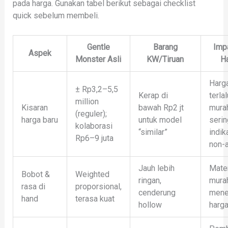
pada harga. Gunakan tabel berikut sebagai checklist
quick sebelum membeli.
Gentle
Barang
Imp
Aspek
Monster Asli
KW/Tiruan
H
Harg
± Rp3,2–5,5
Kerap di
terlal
million
Kisaran
bawah Rp2 jt
mura
(reguler);
harga baru
untuk model
serin
kolaborasi
“similar”
indik
Rp6–9 juta
non-a
Jauh lebih
Mater
Bobot &
Weighted
ringan,
mura
rasa di
proporsional,
cenderung
mene
hand
terasa kuat
hollow
harg