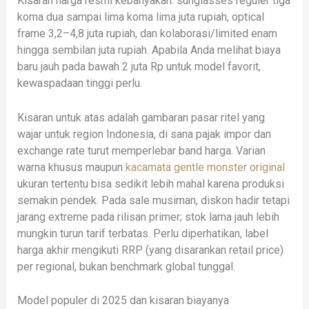
Kisaran harga resmi kebanyakan: sunglasses reguler tiga
koma dua sampai lima koma lima juta rupiah, optical
frame 3,2–4,8 juta rupiah, dan kolaborasi/limited enam
hingga sembilan juta rupiah. Apabila Anda melihat biaya
baru jauh pada bawah 2 juta Rp untuk model favorit,
kewaspadaan tinggi perlu.
Kisaran untuk atas adalah gambaran pasar ritel yang
wajar untuk region Indonesia, di sana pajak impor dan
exchange rate turut memperlebar band harga. Varian
warna khusus maupun
kacamata gentle monster original
ukuran tertentu bisa sedikit lebih mahal karena produksi
semakin pendek. Pada sale musiman, diskon hadir tetapi
jarang extreme pada rilisan primer; stok lama jauh lebih
mungkin turun tarif terbatas. Perlu diperhatikan, label
harga akhir mengikuti RRP (yang disarankan retail price)
per regional, bukan benchmark global tunggal.
Model populer di 2025 dan kisaran biayanya