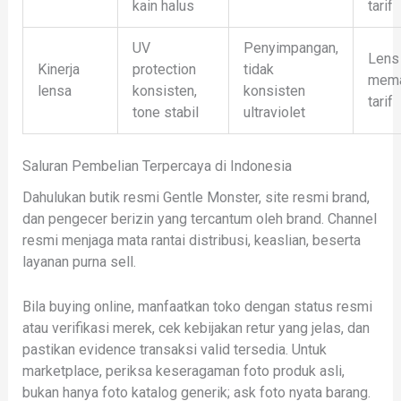
kain halus
tarif
UV
Penyimpangan,
Lens
Kinerja
protection
tidak
mem
lensa
konsisten,
konsisten
tarif
tone stabil
ultraviolet
Saluran Pembelian Terpercaya di Indonesia
Dahulukan butik resmi Gentle Monster, site resmi brand,
dan pengecer berizin yang tercantum oleh brand. Channel
resmi menjaga mata rantai distribusi, keaslian, beserta
layanan purna sell.
Bila buying online, manfaatkan toko dengan status resmi
atau verifikasi merek, cek kebijakan retur yang jelas, dan
pastikan evidence transaksi valid tersedia. Untuk
marketplace, periksa keseragaman foto produk asli,
bukan hanya foto katalog generik; ask foto nyata barang.